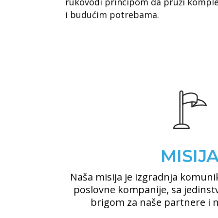
rukovodi principom da pruži komplet
i budućim potrebama.
MISIJ
Naša misija je izgradnja komuni
poslovne kompanije, sa jedin
brigom za naše partnere i n