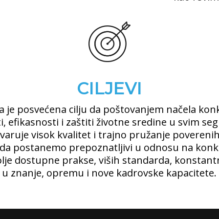
CILJEVI
ja je posvećena cilju da poštovanjem načela kon
 efikasnosti i zaštiti životne sredine u svim 
varuje visok kvalitet i trajno pružanje poverenih
 da postanemo prepoznatljivi u odnosu na konk
lje dostupne prakse, viših standarda, konstan
u znanje, opremu i nove kadrovske kapacitete.