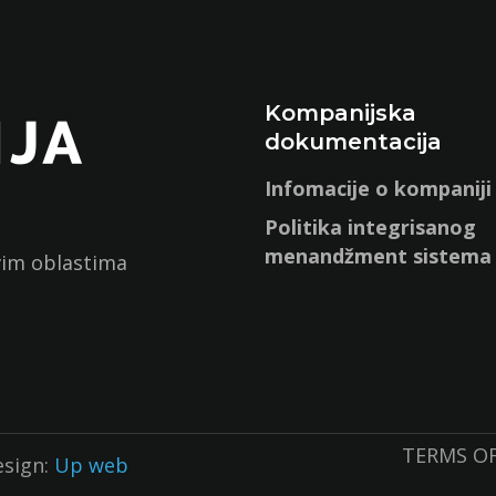
Kompanijska
dokumentacija
Infomacije o kompaniji
Politika integrisanog
menandžment sistema
svim oblastima
TERMS 
esign:
Up web