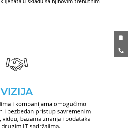
klijenata u skladu sa njihovim trenutnim
VIZIJA
ljudima i kompanijama omogućimo
n i bezbedan pristup savremenim
a, videu, bazama znanja i podataka
m drugim IT sadržajima.