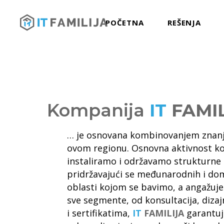
POČETNA
REŠENJA
Kompanija
IT
FAMI
… je osnovana kombinovanjem znanja, 
ovom regionu. Osnovna aktivnost kom
instaliramo i održavamo strukturne 
pridržavajući se međunarodnih i do
oblasti kojom se bavimo, a angažuje
sve segmente, od konsultacija, dizaj
i sertifikatima,
IT
FAMILIJA
garantuj