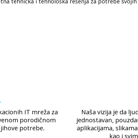
na tehnička i tehnološka rešenja za potrebe svojih 
A
kacionih IT mreža za
Naša vizija je da 
stvenom porodičnom
jednostavan, pouzda
jihove potrebe.
aplikacijama, slikam
kao i svi