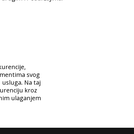
kurencije,
segmentima svog
 usluga. Na taj
urenciju kroz
tnim ulaganjem