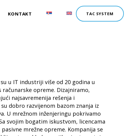
KONTAKT
TAC SYSTEM
u u IT industriji više od 20 godina u
is računarske opreme. Dizajniramo,
ući najsavremenija rešenja i
 su dobro razvijenom bazom znanja iz
rava. U mrežnom inženjeringu pokrivamo
a. Sa svojim bogatim iskustvom, licencama
 i pasivne mrežne opreme. Kompanija se