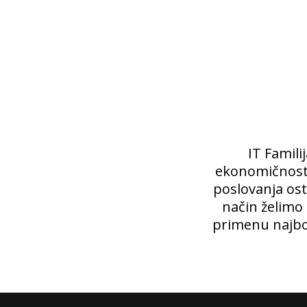
IT Famili
ekonomičnosti,
poslovanja ost
način želimo
primenu najbo