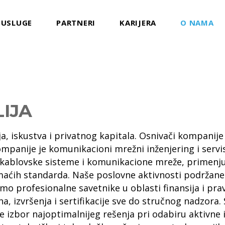
USLUGE
PARTNERI
KARIJERA
O NAMA
LIJA
iskustva i privatnog kapitala. Osnivači kompanije s
panije je komunikacioni mrežni inženjering i serv
kablovske sisteme i komunikacione mreže, primenjuj
maćih standarda. Naše poslovne aktivnosti podržane
mo profesionalne savetnike u oblasti finansija i p
na, izvršenja i sertifikacije sve do stručnog nadzor
e izbor najoptimalnijeg rešenja pri odabiru aktivne